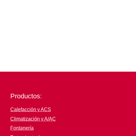
exhaustivo, el Usuario se compromete a no transmitir,
difundir o poner a disposición de terceros informaciones,
datos, contenidos, mensajes, gráficos, dibujos, archivos de
sonido y/o imagen, fotografías de esta web.
Productos:
Calefacción y ACS
Climatización y A/AC
Fontanería