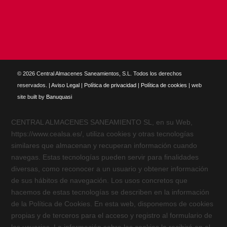
© 2026 Central Almacenes Saneamientos, S.L. Todos los derechos
reservados. |
Aviso Legal
|
Política de privacidad
|
Política de cookies
| web
site built by
Banuquasi
CENTRAL ALMACENES SANEAMIENTO SL, en su Web,
https://www.cealsa.es/, utiliza cookies y otras tecnologías
similares que almacenan y recuperan información cuando
navegas. Estas tecnologías pueden servir para finalidades
diversas, como reconocer a un usuario y obtener información
de sus hábitos de navegación. Los usos concretos que
hacemos de estas tecnologías se describen en la información
de la Política de Cookies. En esta web, disponemos de cookies
propias y de terceros para el acceso y registro al formulario de