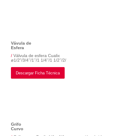
Vávula de
Esfera
/
Válvula de esfera Cualix
ø1/2”/3/4’’/1’’/1 1/4’’/1 1/2’’/2/
Descargar Ficha Técnica
Grifo
Curvo