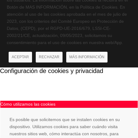
los usuarios. La información sobre las cookies la recibirá en el
Botón de MAS INFORMACIÓN, en la Política de Cookies. En
atención al uso de las cookies aprobada en el mes de julio de
2023, con los criterios del Comité Europeo en Protección de
Datos, (CEPD), por el RGPD-UE-2016/679, LSSI-CE-
2002/21/CE, actualización, 09/05/2023, solicitamos su
consentimiento para el uso de cookies en nuestra web/App.
ACEPTAR
RECHAZAR
MÁS INFORMACIÓN
Configuración de cookies y privacidad
Cómo utilizamos las cookies
Es posible que solicitemos que se instalen cookies en su
dispositivo. Utilizamos cookies para saber cuándo visita
nuestros sitios web, cómo interactúa con nosotros, para