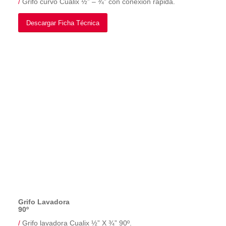
/
Grifo curvo Cualix ½” – ¾” con conexión rápida.
Descargar Ficha Técnica
Grifo Lavadora
90º
/
Grifo lavadora Cualix ½” X ¾” 90º.